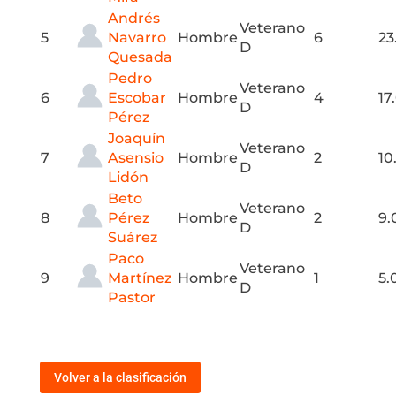
Andrés
Veterano
5
Navarro
Hombre
6
23
D
Quesada
Pedro
Veterano
6
Escobar
Hombre
4
17
D
Pérez
Joaquín
Veterano
7
Asensio
Hombre
2
10
D
Lidón
Beto
Veterano
8
Pérez
Hombre
2
9.
D
Suárez
Paco
Veterano
9
Martínez
Hombre
1
5.
D
Pastor
Volver a la clasificación