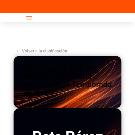
Escuela
Adultos
Volver a la clasificación
Datos con el Club
Atletico Cableworld
Novelda en la Temporada
2025-26