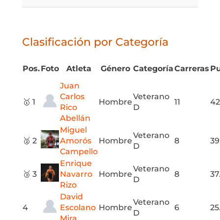
Clasificación por Categoría
Pos.
Foto
Atleta
Género
Categoría
Carreras
Pu
Juan
Carlos
Veterano
🥇 1
Hombre
11
42
Rico
D
Abellán
Miguel
Veterano
🥈 2
Amorós
Hombre
8
39
D
Campello
Enrique
Veterano
🥉 3
Navarro
Hombre
8
37
D
Rizo
David
Veterano
4
Escolano
Hombre
6
25
D
Mira