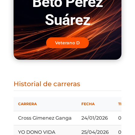
Beto Pérez
Suárez
Veterano D
Historial de carreras
CARRERA
FECHA
TIEMPO
Cross Gimenez Ganga
24/01/2026
0:46:18
YO DONO VIDA
25/04/2026
0:31:59