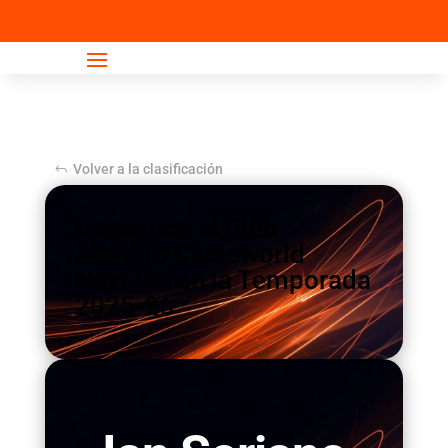
Escuela
Adultos
Volver a la clasificación
Datos con el Club
Atletico Cableworld
Novelda en la Temporada
2025-26