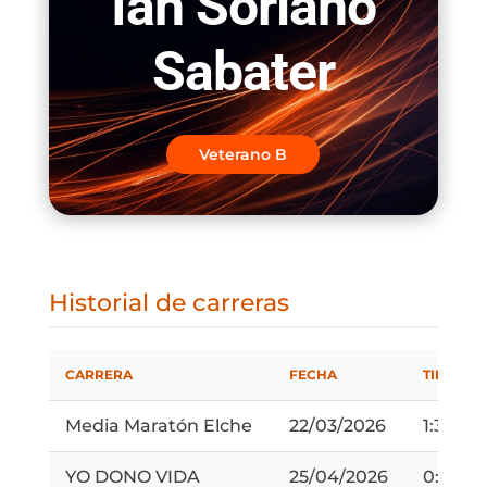
Ian Soriano
Sabater
Veterano B
Historial de carreras
CARRERA
FECHA
TIEMPO
Media Maratón Elche
22/03/2026
1:34:31
YO DONO VIDA
25/04/2026
0:24:57