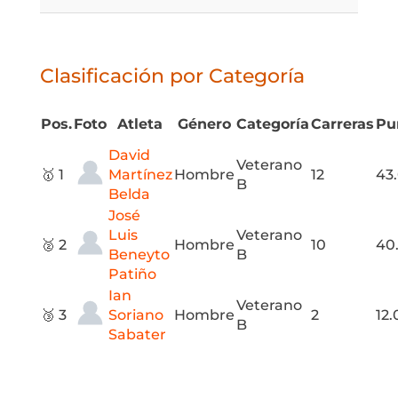
Clasificación por Categoría
Pos.
Foto
Atleta
Género
Categoría
Carreras
Pu
David
Veterano
🥇 1
Martínez
Hombre
12
43
B
Belda
José
Luis
Veterano
🥈 2
Hombre
10
40
Beneyto
B
Patiño
Ian
Veterano
🥉 3
Soriano
Hombre
2
12.
B
Sabater