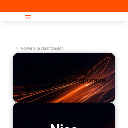
Escuela
Adultos
Volver a la clasificación
Datos con el Club
Atletico Cableworld
Novelda en la Temporada
2025-26