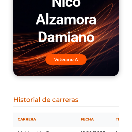
Nico
Alzamora
Damiano
Veterano A
Historial de carreras
CARRERA
FECHA
TIEMPO