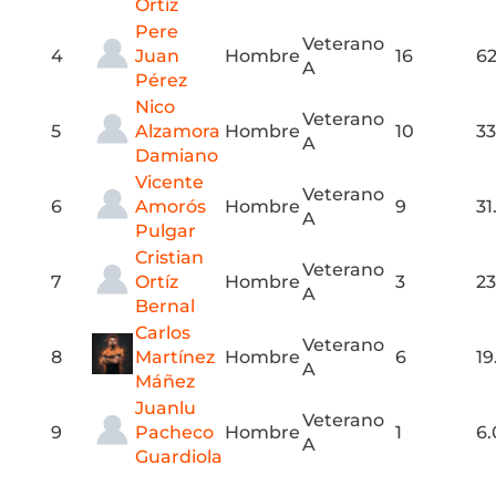
Ortíz
Pere
Veterano
4
Juan
Hombre
16
62
A
Pérez
Nico
Veterano
5
Alzamora
Hombre
10
33
A
Damiano
Vicente
Veterano
6
Amorós
Hombre
9
31
A
Pulgar
Cristian
Veterano
7
Ortíz
Hombre
3
23
A
Bernal
Carlos
Veterano
8
Martínez
Hombre
6
19
A
Máñez
Juanlu
Veterano
9
Pacheco
Hombre
1
6.
A
Guardiola