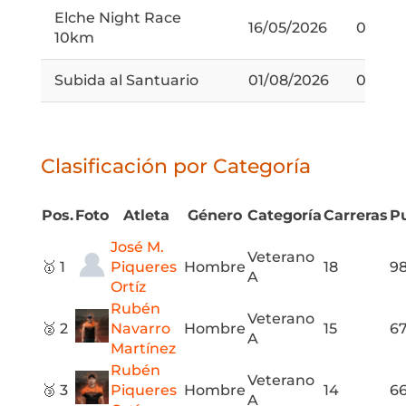
Elche Night Race
16/05/2026
0:50:5
10km
Subida al Santuario
01/08/2026
0:58:4
Clasificación por Categoría
Pos.
Foto
Atleta
Género
Categoría
Carreras
P
José M.
Veterano
🥇 1
Piqueres
Hombre
18
98
A
Ortíz
Rubén
Veterano
🥈 2
Navarro
Hombre
15
67
A
Martínez
Rubén
Veterano
🥉 3
Piqueres
Hombre
14
66
A